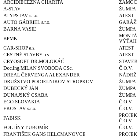
ARCIDIECÉZNA CHARITA
ZÁMOČ
A-STAV
ŽUMPA
ATYPSTAV s.r.o.
ATEST
AUTO GÁBRIEL s.r.o.
GARÁŽE
BARNA VASIĽ
ŽUMPA
MONTÁ
BPMK
VÝŤAH
CAR-SHOP a.s.
ATEST
CESTNÉ STAVBY a.s.
ATEST
CRYOSOFT DR.MOLOKÁČ
STAVE
Doc.Ing.MILAN SVOBODA CSc.
Č.O.V.
DREAL ČERVENGA ALEXANDER
NÁDRŽ
DRUŽSTVO PODIELNIKOV STROPKOV
ŽUMPA
DUBECKÝ JÁN
ŽUMPA
DUNAJSKÝ CSABA
ŽUMPA
EGO SLOVAKIA
Č.O.V.
EKOSTAV s.r.o.
Č.O.V.
PROJE
FABISK
Č.O.V.
FOLTÍNY ĽUBOMÍR
Č.O.V.
FRANTIŠEK GANS HELCMANOVCE
PROJE