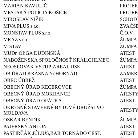
MARIÁN KAVULIČ
PROJEK
MESTSKÁ POLÍCIA KOŠICE
PROJE
MIROSLAV NÍŽIK
SCHOD
MIVA PLUS s.r.o.
ZVAČŠE
MONSTAV PLUS s.r.o.
Č.O.V.
MRAZ s.r.o.
ŽUMPA
M-STAV
ŽUMPA
MUDr. OĽGA DUDINSKÁ
ATEST
NÁBOŽENSKÁ SPOLOČNOSŤ KRÁĽ.CHLMEC
ŽUMPA
NEOSLOVAK VSTUP. AREAL USS.
ATEST
OB.ÚRAD KRÁSNA N/ HORNÁD.
ZAMER
OBEC ÚBREŽ
ATEST
OBECNÝ ÚRAD KECEROVCE
ŽUMPA
OBECNÝ ÚRAD MOKRANCE
ATEST
OBECNÝ ÚRAD OPÁTKA
ATEST
OKRESNÉ STAVEBNÉ BYTOVÉ DRUŽSTVO
ATEST
MOLDAVA
OSKÁR BENDIK
ŽUMPA
PAJERSKÝ ANTON
ATEST
PASTIRČÁK JÚLIUS,BAR TORNÁDO CEST.
ATEST