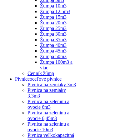
Žumpa 5m3
Žumpa 10m3
Žumpa 12.5m3
Žumpa 15m3
Žumpa 20m3
Žumpa 25m3
Žumpa 30m3
Žumpa 35m3
Žumpa 40m3
Žumpa 45m3
Žumpa 50m3
Žumpa 100m3 a
viac
Cenník žúmp
Pivnice
oceľové pivnice
Pivnica na zemiaky 3m3
Pivnica na zemiaky
3,3m3
Pivnica na zeleninu a
ovocie 6m3
Pivnica na zeleninu a
ovocie 6,45m3
Pivnica na zeleninu a
ovocie 10m3
Pivnica veľkokapacitná