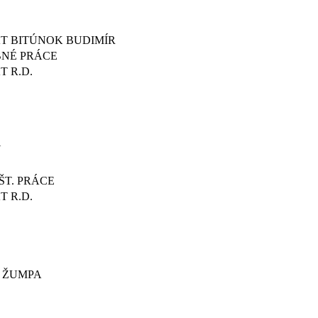
T BITÚNOK BUDIMÍR
BNÉ PRÁCE
T R.D.
Y
T. PRÁCE
T R.D.
+ ŽUMPA