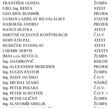
FRANTIŠEK GONDA
ŽUMPA
GBO, Ing. BERTA
ATEST
GEO-SPOL BUDIMÍR
PROJEK
GUMAN LADISLAV RD.VALALIKY
STAVE
HABORÁK ANDREJ
PROJEK
HANUS HLIVKA
ATEST
HMOTNÉ OCEĽOVÉ KONŠTRUKCIE
Č.O.V.
HORVÁTH PÁL
ATEST
HUDEČEK STANISLAV
ATEST
CHEMIK SERVIS
ATEST
IMAS s.r.o. REVÚCA
ŽUMPA
Ing. ADAMKOVIČ
REKONŠ
Ing. ALEXANDER MEREIDER
PROJEK
Ing. EUGEN PÁSTOR
ŽUMPA
Ing. JOZEF JACISKO
Č.O.V.
Ing. MICHAL SZABÓ
NÁDRŽ
Ing. PETER PEKARA
Č.O.V.
Ing. PETER SCHUSTER
Č.O.V. 
Ing. PETER ULIČNÝ
ŽUMPA
Ing. SLAVOMÍR SIHELIK
ŽUMPA