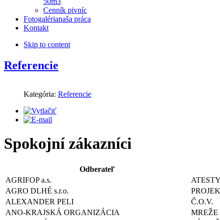
50m3
Cenník pivníc
Fotogaléria
naša práca
Kontakt
Skip to content
Referencie
Kategória:
Referencie
Spokojní zákazníci
Odberateľ
AGRIFOP a.s.
ATEST
AGRO DLHÉ s.r.o.
PROJEK
ALEXANDER PELI
Č.O.V.
ANO-KRAJSKÁ ORGANIZÁCIA
MREŽE