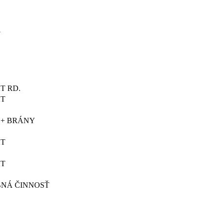
Y
T RD.
KT
 + BRÁNY
KT
KT
BNÁ ČINNOSŤ