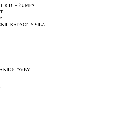
T R.D. + ŽUMPA
KT
Y
NIE KAPACITY SILA
ANIE STAVBY
Y
Y