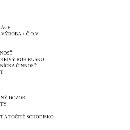
RÁCE
VÝROBA + Č.O.V
NNOSŤ
 KRIVÝ ROH RUSKO
NÍCKA ČINNOSŤ
KT
BNÝ DOZOR
KTY
T A TOČITÉ SCHODISKO
Y