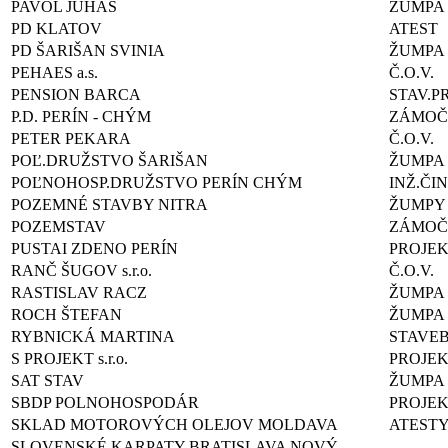
PAVOL JUHÁS
ŽUMPA
PD KLATOV
ATEST
PD ŠARIŠAN SVINIA
ŽUMPA
PEHAES a.s.
Č.O.V.
PENSION BARCA
STAV.P
P.D. PERÍN - CHÝM
ZÁMOČ.
PETER PEKARA
Č.O.V.
POĽ.DRUŽSTVO ŠARIŠAN
ŽUMPA
POĽNOHOSP.DRUŽSTVO PERÍN CHÝM
INŽ.ČI
POZEMNÉ STAVBY NITRA
ŽUMPY
POZEMSTAV
ZÁMOČ
PUSTAI ZDENO PERÍN
PROJE
RANČ ŠUGOV s.r.o.
Č.O.V.
RASTISLAV RACZ
ŽUMPA
ROCH ŠTEFAN
ŽUMPA
RYBNICKÁ MARTINA
STAVE
S PROJEKT s.r.o.
PROJE
SAT STAV
ŽUMPA
SBDP POLNOHOSPODÁR
PROJEK
SKLAD MOTOROVÝCH OLEJOV MOLDAVA
ATEST
SLOVENSKÉ KARPATY BRATISLAVA NOVÝ