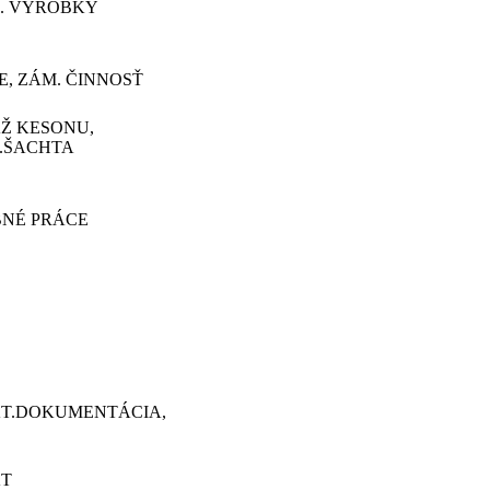
. VÝROBKY
, ZÁM. ČINNOSŤ
Ž KESONU,
.ŠACHTA
BNÉ PRÁCE
KT.DOKUMENTÁCIA,
KT