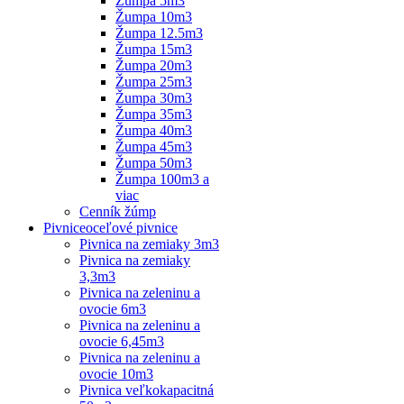
Žumpa 5m3
Žumpa 10m3
Žumpa 12.5m3
Žumpa 15m3
Žumpa 20m3
Žumpa 25m3
Žumpa 30m3
Žumpa 35m3
Žumpa 40m3
Žumpa 45m3
Žumpa 50m3
Žumpa 100m3 a
viac
Cenník žúmp
Pivnice
oceľové pivnice
Pivnica na zemiaky 3m3
Pivnica na zemiaky
3,3m3
Pivnica na zeleninu a
ovocie 6m3
Pivnica na zeleninu a
ovocie 6,45m3
Pivnica na zeleninu a
ovocie 10m3
Pivnica veľkokapacitná