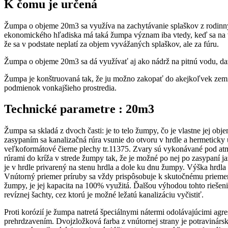
K čomu je určená
Žumpa o objeme 20m3 sa využíva na zachytávanie splaškov z rodinnýc
ekonomického hľadiska má taká žumpa význam iba vtedy, keď sa na v
že sa v podstate neplatí za objem vyvážaných splaškov, ale za fúru.
Žumpa o objeme 20m3 sa dá využívať aj ako nádrž na pitnú vodu, da
Žumpa je konštruovaná tak, že ju možno zakopať do akejkoľvek zemi
podmienok vonkajšieho prostredia.
Technické parametre : 20m3
Žumpa sa skladá z dvoch časti: je to telo žumpy, čo je vlastne jej ob
zasypaním sa kanalizačná rúra vsunie do otvoru v hrdle a hermetick
veľkoformátové čierne plechy tr.11375. Zvary sú vykonávané pod atm
rúrami do kríža v strede žumpy tak, že je možné po nej po zasypaní 
je v hrdle privarený na stenu hrdla a dole ku dnu žumpy. Výška hrdla
Vnútorný priemer príruby sa vždy prispôsobuje k skutočnému priemeru
žumpy, je jej kapacita na 100% využitá. Ďalšou výhodou tohto riešeni
revíznej šachty, cez ktorú je možné ležatú kanalizáciu vyčistiť.
Proti korózií je žumpa natretá špeciálnymi nátermi odolávajúcimi agr
prehrdzavením. Dvojzložková farba z vnútornej strany je potravinársk