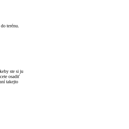
 do terénu.
eby ste si ju
hcete osadiť
ní takejto