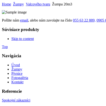
Home
Žumpy
Valcového tvaru
Žumpa 20m3
Pošlite nám
email
, alebo nám zavolajte na číslo
055 63 22 889,
0905 
Súvisiace produkty
Skip to content
Top
Navigácia
Úvod
Žumpy
Pivnice
Fotogaléria
Kontakt
Referencie
Spokojní zákazníci