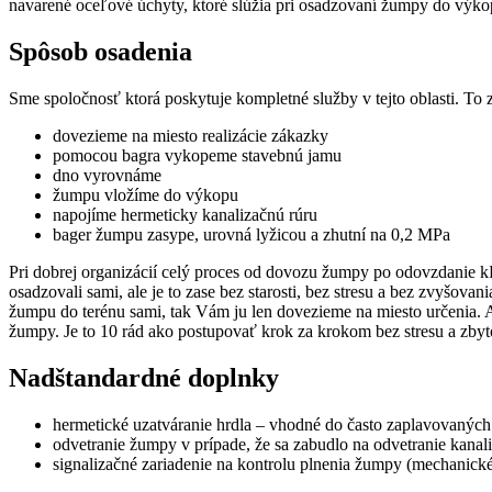
navarené oceľové úchyty, ktoré slúžia pri osadzovaní žumpy do výkop
Spôsob osadenia
Sme spoločnosť ktorá poskytuje kompletné služby v tejto oblasti. To
dovezieme na miesto realizácie zákazky
pomocou bagra vykopeme stavebnú jamu
dno vyrovnáme
žumpu vložíme do výkopu
napojíme hermeticky kanalizačnú rúru
bager žumpu zasype, urovná lyžicou a zhutní na 0,2 MPa
Pri dobrej organizácií celý proces od dovozu žumpy po odovzdanie kľú
osadzovali sami, ale je to zase bez starosti, bez stresu a bez zvyšova
žumpu do terénu sami, tak Vám ju len dovezieme na miesto určenia.
žumpy. Je to 10 rád ako postupovať krok za krokom bez stresu a zby
Nadštandardné doplnky
hermetické uzatváranie hrdla – vhodné do často zaplavovaných 
odvetranie žumpy v prípade, že sa zabudlo na odvetranie kanali
signalizačné zariadenie na kontrolu plnenia žumpy (mechanické