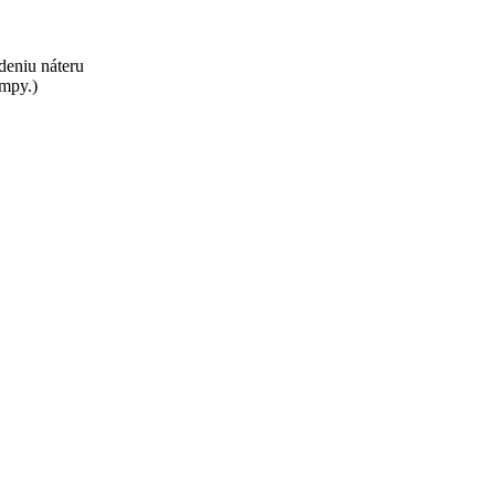
deniu náteru
umpy.)