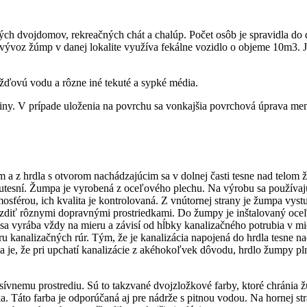
h dvojdomov, rekreačných chát a chalúp. Počet osôb je spravidla do 
ývoz žúmp v danej lokalite využíva fekálne vozidlo o objeme 10m3. J
žďovú vodu a rôzne iné tekuté a sypké média.
ny. V prípade uloženia na povrchu sa vonkajšia povrchová úprava me
jem a z hrdla s otvorom nachádzajúcim sa v dolnej časti tesne nad telom
y utesní. Žumpa je vyrobená z oceľového plechu. Na výrobu sa používaj
osférou, ich kvalita je kontrolovaná. Z vnútornej strany je žumpa vys
jazdiť rôznymi dopravnými prostriedkami. Do žumpy je inštalovaný oceľ
 sa vyrába vždy na mieru a závisí od hĺbky kanalizačného potrubia v mi
 kanalizačných rúr. Tým, že je kanalizácia napojená do hrdla tesne n
a je, že pri upchatí kanalizácie z akéhokoľvek dôvodu, hrdlo žumpy pl
esívnemu prostrediu. Sú to takzvané dvojzložkové farby, ktoré chránia 
a. Táto farba je odporúčaná aj pre nádrže s pitnou vodou. Na hornej s