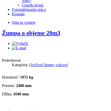
50m3
Cenník pivníc
Fotogaléria
naša práca
Kontakt
Skip to content
Žumpa o objeme 20m3
Podrobnosti
Kategória:
Oceľové žumpy valcové
Hmotnosť:
1972 kg
Priemer:
2400 mm
Dĺžka:
4500 mm