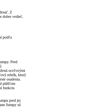
desať. Z
e dobre vedieť,
ní podľa
 žumpy. Pred
ú
tužená oceľovými
ový rebrík, ktorý
este osadenia.
ad plášťom
ní funkciu
žumpu pred jej
trane žumpy sú