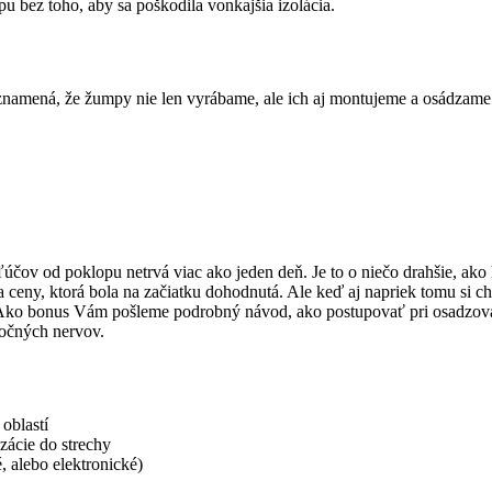
u bez toho, aby sa poškodila vonkajšia izolácia.
 znamená, že žumpy nie len vyrábame, ale ich aj montujeme a osádzame
čov od poklopu netrvá viac ako jeden deň. Je to o niečo drahšie, ako k
nia ceny, ktorá bola na začiatku dohodnutá. Ale keď aj napriek tomu si c
 Ako bonus Vám pošleme podrobný návod, ako postupovať pri osadzova
točných nervov.
oblastí
zácie do strechy
, alebo elektronické)