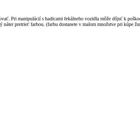
ovať. Pri manipulácií s hadicami fekálneho vozidla môže dôjsť k poško
ný náter pretrieť farbou. (farbu dostanete v malom množstve pri kúpe ž