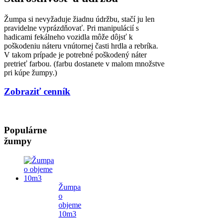
Žumpa si nevyžaduje žiadnu údržbu, stačí ju len
pravidelne vyprázdňovať. Pri manipulácií s
hadicami fekálneho vozidla môže dôjsť k
poškodeniu náteru vnútornej časti hrdla a rebríka.
V takom prípade je potrebné poškodený náter
pretrieť farbou. (farbu dostanete v malom množstve
pri kúpe žumpy.)
Zobraziť cenník
Populárne
žumpy
Žumpa
o
objeme
10m3