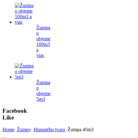
Žumpa
o
objeme
100m3
a
viac
Žumpa
o
objeme
5m3
Facebook
Like
Home
Žumpy
Hranatého tvaru
Žumpa 45m3