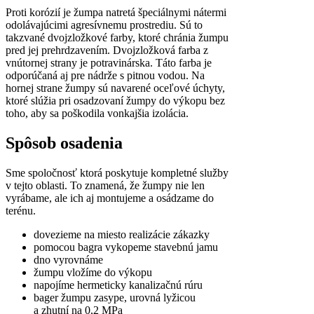
Proti korózií je žumpa natretá špeciálnymi nátermi
odolávajúcimi agresívnemu prostrediu. Sú to
takzvané dvojzložkové farby, ktoré chránia žumpu
pred jej prehrdzavením. Dvojzložková farba z
vnútornej strany je potravinárska. Táto farba je
odporúčaná aj pre nádrže s pitnou vodou. Na
hornej strane žumpy sú navarené oceľové úchyty,
ktoré slúžia pri osadzovaní žumpy do výkopu bez
toho, aby sa poškodila vonkajšia izolácia.
Spôsob osadenia
Sme spoločnosť ktorá poskytuje kompletné služby
v tejto oblasti. To znamená, že žumpy nie len
vyrábame, ale ich aj montujeme a osádzame do
terénu.
dovezieme na miesto realizácie zákazky
pomocou bagra vykopeme stavebnú jamu
dno vyrovnáme
žumpu vložíme do výkopu
napojíme hermeticky kanalizačnú rúru
bager žumpu zasype, urovná lyžicou
a zhutní na 0,2 MPa