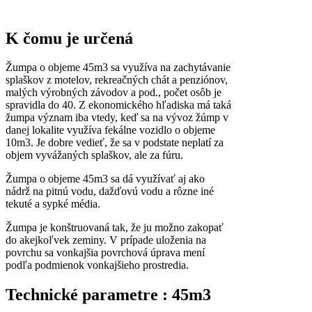
K čomu je určená
Žumpa o objeme 45m3 sa využíva na zachytávanie
splaškov z motelov, rekreačných chát a penziónov,
malých výrobných závodov a pod., počet osôb je
spravidla do 40. Z ekonomického hľadiska má taká
žumpa význam iba vtedy, keď sa na vývoz žúmp v
danej lokalite využíva fekálne vozidlo o objeme
10m3. Je dobre vedieť, že sa v podstate neplatí za
objem vyvážaných splaškov, ale za fúru.
Žumpa o objeme 45m3 sa dá využívať aj ako
nádrž na pitnú vodu, dažďovú vodu a rôzne iné
tekuté a sypké média.
Žumpa je konštruovaná tak, že ju možno zakopať
do akejkoľvek zeminy. V prípade uloženia na
povrchu sa vonkajšia povrchová úprava mení
podľa podmienok vonkajšieho prostredia.
Technické parametre : 45m3