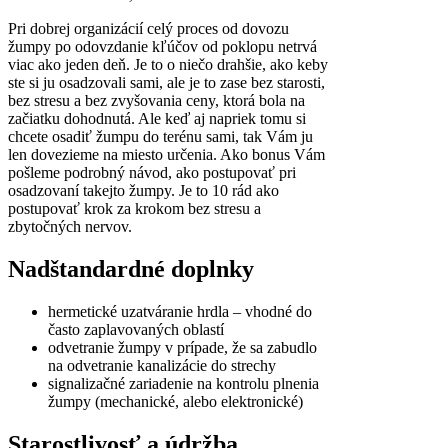
Pri dobrej organizácií celý proces od dovozu
žumpy po odovzdanie kľúčov od poklopu netrvá
viac ako jeden deň. Je to o niečo drahšie, ako keby
ste si ju osadzovali sami, ale je to zase bez starosti,
bez stresu a bez zvyšovania ceny, ktorá bola na
začiatku dohodnutá. Ale keď aj napriek tomu si
chcete osadiť žumpu do terénu sami, tak Vám ju
len dovezieme na miesto určenia. Ako bonus Vám
pošleme podrobný návod, ako postupovať pri
osadzovaní takejto žumpy. Je to 10 rád ako
postupovať krok za krokom bez stresu a
zbytočných nervov.
Nadštandardné doplnky
hermetické uzatváranie hrdla – vhodné do
často zaplavovaných oblastí
odvetranie žumpy v prípade, že sa zabudlo
na odvetranie kanalizácie do strechy
signalizačné zariadenie na kontrolu plnenia
žumpy (mechanické, alebo elektronické)
Starostlivosť a údržba