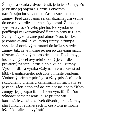
Žumpa sa skladá z dvoch časti: je to telo žumpy, čo
je vlastne jej objem a z hrdla s otvorom
nachádzajúcim sa v dolnej časti tesne nad telom
žumpy. Pred zasypaním sa kanalizačná rúra vsunie
do otvoru v hrdle a hermeticky utesní. Žumpa je
vyrobená z oceľového plechu. Na výrobu sa
používajú veľkoformátové čierne plechy tr.11375.
Zvary sú vykonávané pod atmosférou, ich kvalita
je kontrolovaná. Z vnútornej strany je žumpa
vystužená oceľovými rúrami do kríža v strede
žumpy tak, že je možné po nej po zasypaní jazdiť
rôznymi dopravnými prostriedkami. Do žumpy je
inštalovaný oceľový rebrík, ktorý je v hrdle
privarený na stenu hrdla a dole ku dnu žumpy.
Výška hrdla sa vyrába vždy na mieru a závisí od
hĺbky kanalizačného potrubia v mieste osadenia.
Vnútorný priemer príruby sa vždy prispôsobuje k
skutočnému priemeru kanalizačných rúr. Tým, že
je kanalizácia napojená do hrdla tesne nad plášťom
žumpy, je jej kapacita na 100% využitá. Ďalšou
výhodou tohto riešenia je, že pri upchatí
kanalizácie z akéhokoľvek dôvodu, hrdlo žumpy
plní funkciu revíznej šachty, cez ktorú je možné
ležatú kanalizáciu vyčistiť.