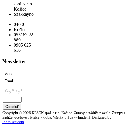
spol. s r. o.
Košice
Szakkayho
1
040 01
Košice
055/ 63 22
889
0905 625
616
Newsletter
Copyright © 2026 KESON spol. s r. o. Košice. Žumpy a nádrže z ocele. Žumpy a
nádrže, oceľové pivnice výroba. Všetky práva vyhradené. Designed by
JoomlArt.com
.