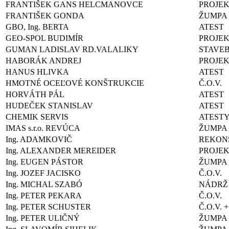
FRANTIŠEK GANS HELCMANOVCE
PROJE
FRANTIŠEK GONDA
ŽUMPA
GBO, Ing. BERTA
ATEST
GEO-SPOL BUDIMÍR
PROJEK
GUMAN LADISLAV RD.VALALIKY
STAVE
HABORÁK ANDREJ
PROJEK
HANUS HLIVKA
ATEST
HMOTNÉ OCEĽOVÉ KONŠTRUKCIE
Č.O.V.
HORVÁTH PÁL
ATEST
HUDEČEK STANISLAV
ATEST
CHEMIK SERVIS
ATEST
IMAS s.r.o. REVÚCA
ŽUMPA
Ing. ADAMKOVIČ
REKONŠ
Ing. ALEXANDER MEREIDER
PROJEK
Ing. EUGEN PÁSTOR
ŽUMPA
Ing. JOZEF JACISKO
Č.O.V.
Ing. MICHAL SZABÓ
NÁDRŽ
Ing. PETER PEKARA
Č.O.V.
Ing. PETER SCHUSTER
Č.O.V. 
Ing. PETER ULIČNÝ
ŽUMPA