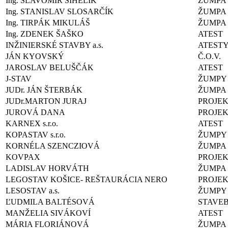
Ing. SLAVOMÍR SIHELIK
ŽUMPA
Ing. STANISLAV SLOSARČÍK
ŽUMPA
Ing. TIRPÁK MIKULÁŠ
ŽUMPA
Ing. ZDENEK ŠAŠKO
ATEST
INŽINIERSKÉ STAVBY a.s.
ATEST
JÁN KYOVSKÝ
Č.O.V.
JAROSLAV BELUŠČÁK
ATEST
J-STAV
ŽUMPY
JUDr. JÁN ŠTERBÁK
ŽUMPA
JUDr.MARTON JURAJ
PROJEK
JUROVÁ DANA
PROJE
KARNEX s.r.o.
ATEST
KOPASTAV s.r.o.
ŽUMPY
KORNÉLA SZENCZIOVÁ
ŽUMPA
KOVPAX
PROJE
LADISLAV HORVÁTH
ŽUMPA
LEGOSTAV KOŠICE- REŠTAURÁCIA NERO
PROJE
LESOSTAV a.s.
ŽUMPY
ĽUDMILA BALTÉSOVÁ
STAVE
MANŽELIA SIVÁKOVÍ
ATEST
MÁRIA FLORIÁNOVÁ
ŽUMPA