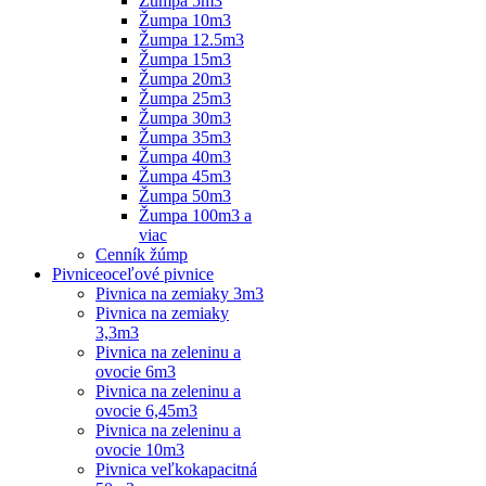
Žumpa 5m3
Žumpa 10m3
Žumpa 12.5m3
Žumpa 15m3
Žumpa 20m3
Žumpa 25m3
Žumpa 30m3
Žumpa 35m3
Žumpa 40m3
Žumpa 45m3
Žumpa 50m3
Žumpa 100m3 a
viac
Cenník žúmp
Pivnice
oceľové pivnice
Pivnica na zemiaky 3m3
Pivnica na zemiaky
3,3m3
Pivnica na zeleninu a
ovocie 6m3
Pivnica na zeleninu a
ovocie 6,45m3
Pivnica na zeleninu a
ovocie 10m3
Pivnica veľkokapacitná