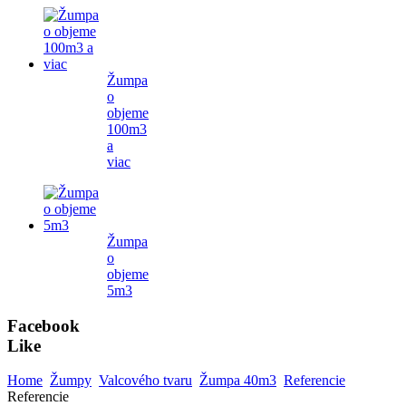
Žumpa
o
objeme
100m3
a
viac
Žumpa
o
objeme
5m3
Facebook
Like
Home
Žumpy
Valcového tvaru
Žumpa 40m3
Referencie
Referencie