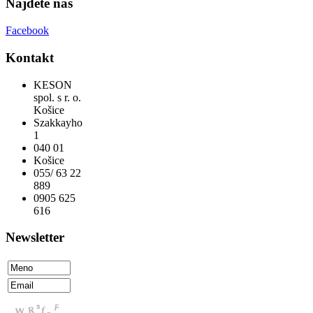
Nájdete nás
Facebook
Kontakt
KESON
spol. s r. o.
Košice
Szakkayho
1
040 01
Košice
055/ 63 22
889
0905 625
616
Newsletter