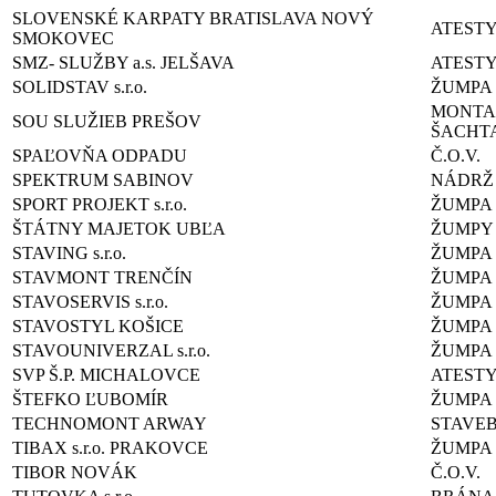
SLOVENSKÉ KARPATY BRATISLAVA NOVÝ
ATEST
SMOKOVEC
SMZ- SLUŽBY a.s. JELŠAVA
ATEST
SOLIDSTAV s.r.o.
ŽUMPA
MONTA
SOU SLUŽIEB PREŠOV
ŠACHT
SPAĽOVŇA ODPADU
Č.O.V.
SPEKTRUM SABINOV
NÁDRŽ
SPORT PROJEKT s.r.o.
ŽUMPA
ŠTÁTNY MAJETOK UBĽA
ŽUMPY
STAVING s.r.o.
ŽUMPA
STAVMONT TRENČÍN
ŽUMPA
STAVOSERVIS s.r.o.
ŽUMPA
STAVOSTYL KOŠICE
ŽUMPA
STAVOUNIVERZAL s.r.o.
ŽUMPA
SVP Š.P. MICHALOVCE
ATEST
ŠTEFKO ĽUBOMÍR
ŽUMPA
TECHNOMONT ARWAY
STAVE
TIBAX s.r.o. PRAKOVCE
ŽUMPA
TIBOR NOVÁK
Č.O.V.