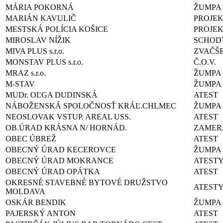
MÁRIA POKORNÁ
ŽUMPA
MARIÁN KAVULIČ
PROJEK
MESTSKÁ POLÍCIA KOŠICE
PROJE
MIROSLAV NÍŽIK
SCHOD
MIVA PLUS s.r.o.
ZVAČŠE
MONSTAV PLUS s.r.o.
Č.O.V.
MRAZ s.r.o.
ŽUMPA
M-STAV
ŽUMPA
MUDr. OĽGA DUDINSKÁ
ATEST
NÁBOŽENSKÁ SPOLOČNOSŤ KRÁĽ.CHLMEC
ŽUMPA
NEOSLOVAK VSTUP. AREAL USS.
ATEST
OB.ÚRAD KRÁSNA N/ HORNÁD.
ZAMER
OBEC ÚBREŽ
ATEST
OBECNÝ ÚRAD KECEROVCE
ŽUMPA
OBECNÝ ÚRAD MOKRANCE
ATEST
OBECNÝ ÚRAD OPÁTKA
ATEST
OKRESNÉ STAVEBNÉ BYTOVÉ DRUŽSTVO
ATEST
MOLDAVA
OSKÁR BENDIK
ŽUMPA
PAJERSKÝ ANTON
ATEST