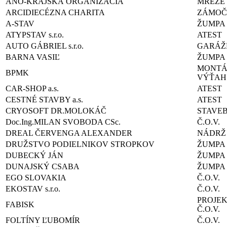
ANO-KRAJSKÁ ORGANIZÁCIA
MREŽE
ARCIDIECÉZNA CHARITA
ZÁMOČ
A-STAV
ŽUMPA
ATYPSTAV s.r.o.
ATEST
AUTO GÁBRIEL s.r.o.
GARÁŽE
BARNA VASIĽ
ŽUMPA
MONTÁ
BPMK
VÝŤAH
CAR-SHOP a.s.
ATEST
CESTNÉ STAVBY a.s.
ATEST
CRYOSOFT DR.MOLOKÁČ
STAVE
Doc.Ing.MILAN SVOBODA CSc.
Č.O.V.
DREAL ČERVENGA ALEXANDER
NÁDRŽ
DRUŽSTVO PODIELNIKOV STROPKOV
ŽUMPA
DUBECKÝ JÁN
ŽUMPA
DUNAJSKÝ CSABA
ŽUMPA
EGO SLOVAKIA
Č.O.V.
EKOSTAV s.r.o.
Č.O.V.
PROJE
FABISK
Č.O.V.
FOLTÍNY ĽUBOMÍR
Č.O.V.