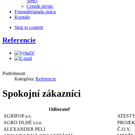
50m3
Cenník pivníc
Fotogaléria
naša práca
Kontakt
Skip to content
Referencie
Podrobnosti
Kategória:
Referencie
Spokojní zákazníci
Odberateľ
AGRIFOP a.s.
ATEST
AGRO DLHÉ s.r.o.
PROJEK
ALEXANDER PELI
Č.O.V.