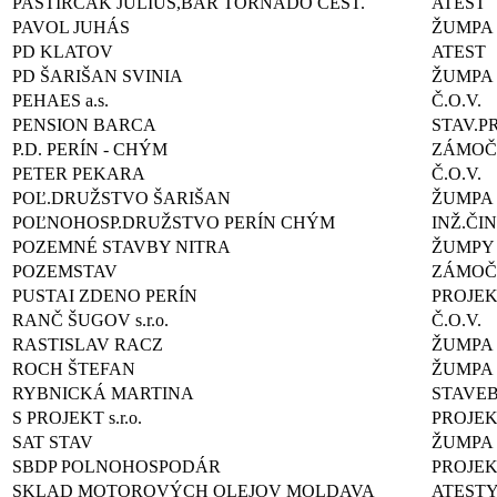
PASTIRČÁK JÚLIUS,BAR TORNÁDO CEST.
ATEST
PAVOL JUHÁS
ŽUMPA
PD KLATOV
ATEST
PD ŠARIŠAN SVINIA
ŽUMPA
PEHAES a.s.
Č.O.V.
PENSION BARCA
STAV.P
P.D. PERÍN - CHÝM
ZÁMOČ.
PETER PEKARA
Č.O.V.
POĽ.DRUŽSTVO ŠARIŠAN
ŽUMPA
POĽNOHOSP.DRUŽSTVO PERÍN CHÝM
INŽ.ČI
POZEMNÉ STAVBY NITRA
ŽUMPY
POZEMSTAV
ZÁMOČ
PUSTAI ZDENO PERÍN
PROJE
RANČ ŠUGOV s.r.o.
Č.O.V.
RASTISLAV RACZ
ŽUMPA
ROCH ŠTEFAN
ŽUMPA
RYBNICKÁ MARTINA
STAVE
S PROJEKT s.r.o.
PROJE
SAT STAV
ŽUMPA
SBDP POLNOHOSPODÁR
PROJEK
SKLAD MOTOROVÝCH OLEJOV MOLDAVA
ATEST