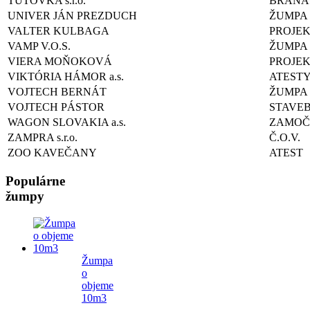
TUTOVKA s.r.o.
BRÁNA
UNIVER JÁN PREZDUCH
ŽUMPA
VALTER KULBAGA
PROJE
VAMP V.O.S.
ŽUMPA
VIERA MOŇOKOVÁ
PROJE
VIKTÓRIA HÁMOR a.s.
ATEST
VOJTECH BERNÁT
ŽUMPA
VOJTECH PÁSTOR
STAVE
WAGON SLOVAKIA a.s.
ZAMOČ
ZAMPRA s.r.o.
Č.O.V.
ZOO KAVEČANY
ATEST
Populárne
žumpy
Žumpa
o
objeme
10m3