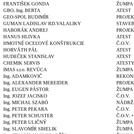
FRANTIŠEK GONDA
ŽUMPA
GBO, Ing. BERTA
ATEST
GEO-SPOL BUDIMÍR
PROJEK
GUMAN LADISLAV RD.VALALIKY
STAVE
HABORÁK ANDREJ
PROJEK
HANUS HLIVKA
ATEST
HMOTNÉ OCEĽOVÉ KONŠTRUKCIE
Č.O.V.
HORVÁTH PÁL
ATEST
HUDEČEK STANISLAV
ATEST
CHEMIK SERVIS
ATEST
IMAS s.r.o. REVÚCA
ŽUMPA
Ing. ADAMKOVIČ
REKONŠ
Ing. ALEXANDER MEREIDER
PROJEK
Ing. EUGEN PÁSTOR
ŽUMPA
Ing. JOZEF JACISKO
Č.O.V.
Ing. MICHAL SZABÓ
NÁDRŽ
Ing. PETER PEKARA
Č.O.V.
Ing. PETER SCHUSTER
Č.O.V. 
Ing. PETER ULIČNÝ
ŽUMPA
Ing. SLAVOMÍR SIHELIK
ŽUMPA