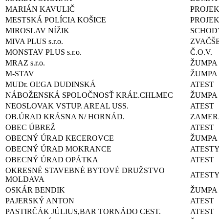
MARIÁN KAVULIČ
PROJEK
MESTSKÁ POLÍCIA KOŠICE
PROJE
MIROSLAV NÍŽIK
SCHOD
MIVA PLUS s.r.o.
ZVAČŠE
MONSTAV PLUS s.r.o.
Č.O.V.
MRAZ s.r.o.
ŽUMPA
M-STAV
ŽUMPA
MUDr. OĽGA DUDINSKÁ
ATEST
NÁBOŽENSKÁ SPOLOČNOSŤ KRÁĽ.CHLMEC
ŽUMPA
NEOSLOVAK VSTUP. AREAL USS.
ATEST
OB.ÚRAD KRÁSNA N/ HORNÁD.
ZAMER
OBEC ÚBREŽ
ATEST
OBECNÝ ÚRAD KECEROVCE
ŽUMPA
OBECNÝ ÚRAD MOKRANCE
ATEST
OBECNÝ ÚRAD OPÁTKA
ATEST
OKRESNÉ STAVEBNÉ BYTOVÉ DRUŽSTVO
ATEST
MOLDAVA
OSKÁR BENDIK
ŽUMPA
PAJERSKÝ ANTON
ATEST
PASTIRČÁK JÚLIUS,BAR TORNÁDO CEST.
ATEST