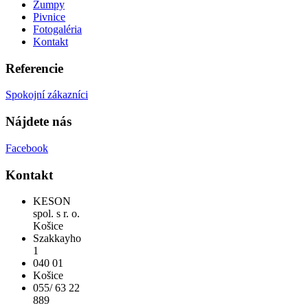
Žumpy
Pivnice
Fotogaléria
Kontakt
Referencie
Spokojní zákazníci
Nájdete nás
Facebook
Kontakt
KESON
spol. s r. o.
Košice
Szakkayho
1
040 01
Košice
055/ 63 22
889