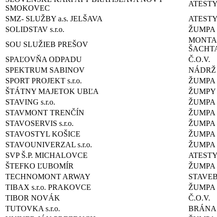
ATEST
SMOKOVEC
SMZ- SLUŽBY a.s. JELŠAVA
ATEST
SOLIDSTAV s.r.o.
ŽUMPA
MONTA
SOU SLUŽIEB PREŠOV
ŠACHT
SPAĽOVŇA ODPADU
Č.O.V.
SPEKTRUM SABINOV
NÁDRŽ
SPORT PROJEKT s.r.o.
ŽUMPA
ŠTÁTNY MAJETOK UBĽA
ŽUMPY
STAVING s.r.o.
ŽUMPA
STAVMONT TRENČÍN
ŽUMPA
STAVOSERVIS s.r.o.
ŽUMPA
STAVOSTYL KOŠICE
ŽUMPA
STAVOUNIVERZAL s.r.o.
ŽUMPA
SVP Š.P. MICHALOVCE
ATEST
ŠTEFKO ĽUBOMÍR
ŽUMPA
TECHNOMONT ARWAY
STAVE
TIBAX s.r.o. PRAKOVCE
ŽUMPA
TIBOR NOVÁK
Č.O.V.
TUTOVKA s.r.o.
BRÁNA