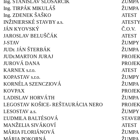
Ing. STANISLAV SLOSARČÍK
ŽUMPA
Ing. TIRPÁK MIKULÁŠ
ŽUMPA
Ing. ZDENEK ŠAŠKO
ATEST
INŽINIERSKÉ STAVBY a.s.
ATEST
JÁN KYOVSKÝ
Č.O.V.
JAROSLAV BELUŠČÁK
ATEST
J-STAV
ŽUMPY
JUDr. JÁN ŠTERBÁK
ŽUMPA
JUDr.MARTON JURAJ
PROJEK
JUROVÁ DANA
PROJE
KARNEX s.r.o.
ATEST
KOPASTAV s.r.o.
ŽUMPY
KORNÉLA SZENCZIOVÁ
ŽUMPA
KOVPAX
PROJE
LADISLAV HORVÁTH
ŽUMPA
LEGOSTAV KOŠICE- REŠTAURÁCIA NERO
PROJE
LESOSTAV a.s.
ŽUMPY
ĽUDMILA BALTÉSOVÁ
STAVE
MANŽELIA SIVÁKOVÍ
ATEST
MÁRIA FLORIÁNOVÁ
ŽUMPA
MÁRIA POKORNÁ
ŽUMPA