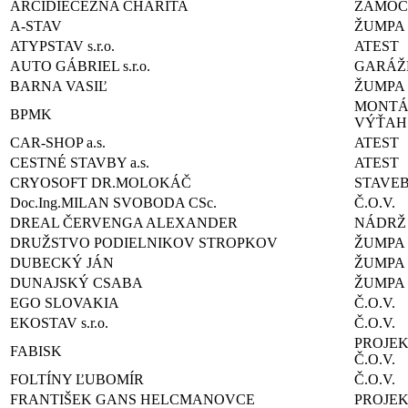
ARCIDIECÉZNA CHARITA
ZÁMOČ
A-STAV
ŽUMPA
ATYPSTAV s.r.o.
ATEST
AUTO GÁBRIEL s.r.o.
GARÁŽE
BARNA VASIĽ
ŽUMPA
MONTÁ
BPMK
VÝŤAH
CAR-SHOP a.s.
ATEST
CESTNÉ STAVBY a.s.
ATEST
CRYOSOFT DR.MOLOKÁČ
STAVE
Doc.Ing.MILAN SVOBODA CSc.
Č.O.V.
DREAL ČERVENGA ALEXANDER
NÁDRŽ
DRUŽSTVO PODIELNIKOV STROPKOV
ŽUMPA
DUBECKÝ JÁN
ŽUMPA
DUNAJSKÝ CSABA
ŽUMPA
EGO SLOVAKIA
Č.O.V.
EKOSTAV s.r.o.
Č.O.V.
PROJE
FABISK
Č.O.V.
FOLTÍNY ĽUBOMÍR
Č.O.V.
FRANTIŠEK GANS HELCMANOVCE
PROJE