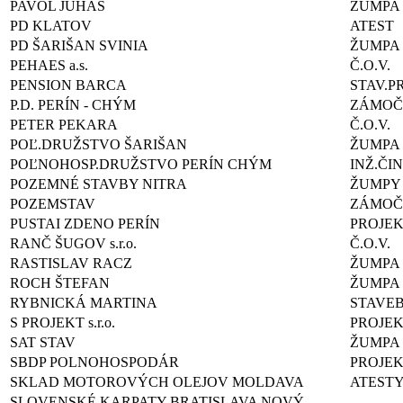
PAVOL JUHÁS
ŽUMPA
PD KLATOV
ATEST
PD ŠARIŠAN SVINIA
ŽUMPA
PEHAES a.s.
Č.O.V.
PENSION BARCA
STAV.P
P.D. PERÍN - CHÝM
ZÁMOČ.
PETER PEKARA
Č.O.V.
POĽ.DRUŽSTVO ŠARIŠAN
ŽUMPA
POĽNOHOSP.DRUŽSTVO PERÍN CHÝM
INŽ.ČI
POZEMNÉ STAVBY NITRA
ŽUMPY
POZEMSTAV
ZÁMOČ
PUSTAI ZDENO PERÍN
PROJE
RANČ ŠUGOV s.r.o.
Č.O.V.
RASTISLAV RACZ
ŽUMPA
ROCH ŠTEFAN
ŽUMPA
RYBNICKÁ MARTINA
STAVE
S PROJEKT s.r.o.
PROJE
SAT STAV
ŽUMPA
SBDP POLNOHOSPODÁR
PROJEK
SKLAD MOTOROVÝCH OLEJOV MOLDAVA
ATEST
SLOVENSKÉ KARPATY BRATISLAVA NOVÝ