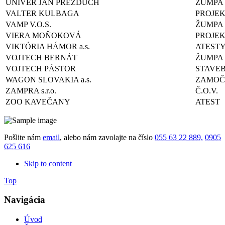
UNIVER JÁN PREZDUCH
ŽUMPA
VALTER KULBAGA
PROJE
VAMP V.O.S.
ŽUMPA
VIERA MOŇOKOVÁ
PROJE
VIKTÓRIA HÁMOR a.s.
ATEST
VOJTECH BERNÁT
ŽUMPA
VOJTECH PÁSTOR
STAVE
WAGON SLOVAKIA a.s.
ZAMOČ
ZAMPRA s.r.o.
Č.O.V.
ZOO KAVEČANY
ATEST
Pošlite nám
email
, alebo nám zavolajte na číslo
055 63 22 889,
0905
625 616
Skip to content
Top
Navigácia
Úvod