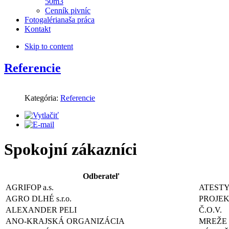
50m3
Cenník pivníc
Fotogaléria
naša práca
Kontakt
Skip to content
Referencie
Kategória:
Referencie
Spokojní zákazníci
Odberateľ
AGRIFOP a.s.
ATEST
AGRO DLHÉ s.r.o.
PROJEK
ALEXANDER PELI
Č.O.V.
ANO-KRAJSKÁ ORGANIZÁCIA
MREŽE